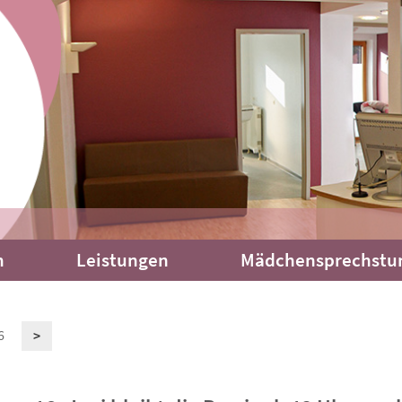
m
Leistungen
Mädchensprechstu
6
>